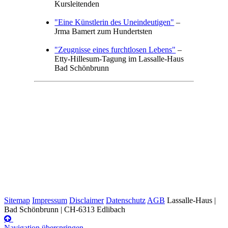
Kursleitenden
"Eine Künstlerin des Uneindeutigen"
–
Jrma Bamert zum Hundertsten
"Zeugnisse eines furchtlosen Lebens"
–
Etty-Hillesum-Tagung im Lassalle-Haus
Bad Schönbrunn
Sitemap
Impressum
Disclaimer
Datenschutz
AGB
Lassalle-Haus |
Bad Schönbrunn | CH-6313 Edlibach
Navigation überspringen