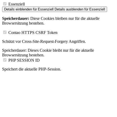
Essenziell
Details einblenden
für Essenziell
Details ausblenden
für Essenziell
Speicherdauer:
Diese Cookies bleiben nur für die aktuelle
Browsersitzung bestehen.
Contao HTTPS CSRF Token
Schützt vor Cross-Site-Request-Forgery Angriffen.
Speicherdauer:
Dieses Cookie bleibt nur für die aktuelle
Browsersitzung bestehen.
PHP SESSION ID
Speichert die aktuelle PHP-Session.
Speicherdauer:
Dieses Cookie bleibt nur für die aktuelle
Browsersitzung bestehen.
Nutzungsanalyse
Details einblenden
für Nutzungsanalyse
Details ausblenden
für
Nutzungsanalyse
Google Analytics 4
Auswahl speichern
Alle akzeptieren
Datenschutz
AGB