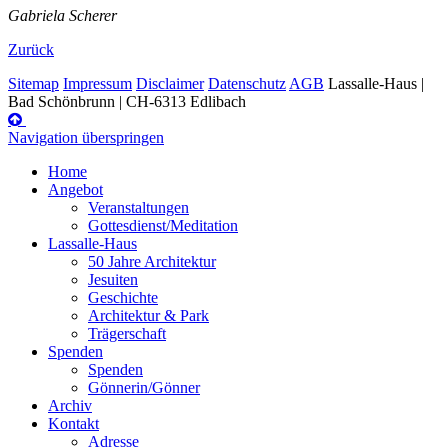
Gabriela Scherer
Zurück
Sitemap
Impressum
Disclaimer
Datenschutz
AGB
Lassalle-Haus |
Bad Schönbrunn | CH-6313 Edlibach
Navigation überspringen
Home
Angebot
Veranstaltungen
Gottesdienst/Meditation
Lassalle-Haus
50 Jahre Architektur
Jesuiten
Geschichte
Architektur & Park
Trägerschaft
Spenden
Spenden
Gönnerin/Gönner
Archiv
Kontakt
Adresse